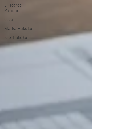
E Ticaret
Kanunu
ceza
Marka Hukuku
İcra Hukuku