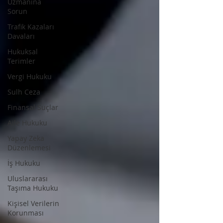
Uzmanına
Sorun
Trafik Kazaları
Davaları
Hukuksal
Terimler
Vergi Hukuku
Sulh Ceza
Finansal Suçlar
Aile Hukuku
Yapay Zeka
Düzenlemesi
İş Hukuku
Uluslararası
Taşıma Hukuku
Kişisel Verilerin
Korunması