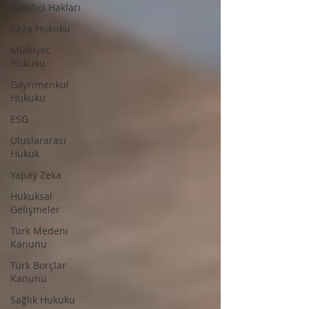
Tüketici Hakları
Ceza Hukuku
Mülkiyet
Hukuku
Gayrimenkul
Hukuku
ESG
Uluslararası
Hukuk
Yapay Zeka
Hukuksal
Gelişmeler
Türk Medeni
Kanunu
Türk Borçlar
Kanunu
Sağlık Hukuku