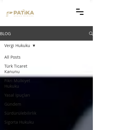
BLOG
Vergi Hukuku
All Posts
Türk Ticaret
Kanunu
Fikri Mülkiyet
Hukuku
Yasal İpuçları
Gündem
Sürdürülebilirlik
Sigorta Hukuku