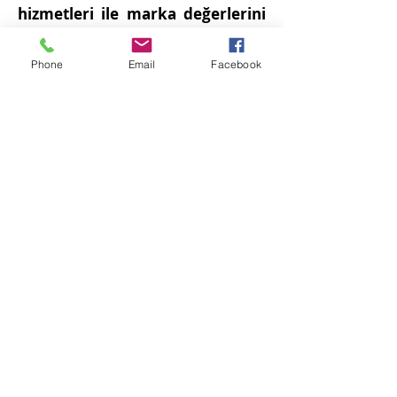
hizmetleri ile marka değerlerini
güçlendirmek, haklarını
Phone
Email
Facebook
korumak ve hukuki
mücadelelerini etkili bir şekilde
sürdürmelerine destek olmaktan
memnuniyet duyuyoruz.
İhtiyacınız Olan Hukuki
Bizimle
Destek için
İletişime
Geçin
İletişim