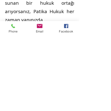
sunan bir hukuk ortağı
arıyorsanız, Patika Hukuk her
zaman yanınızda.
Phone
Email
Facebook
İlgili hizmetlerimiz hakkında
daha fazla bilgi almak ve
danışmanlık talebinde
bulunmak için bizimle
iletişime geçmekten
çekinmeyin. Patika Hukuk
olarak, sizin için doğru
çözümü bulmak için
buradayız.