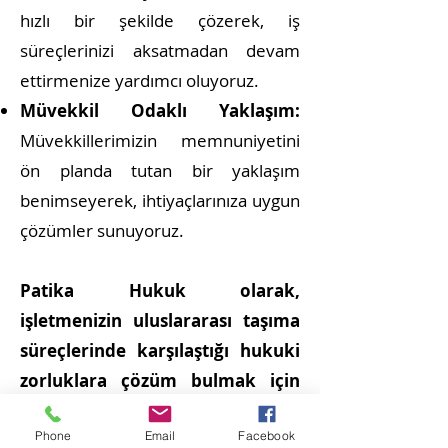
hızlı bir şekilde çözerek, iş
süreçlerinizi aksatmadan devam
ettirmenize yardımcı oluyoruz.
Müvekkil Odaklı Yaklaşım:
Müvekkillerimizin memnuniyetini
ön planda tutan bir yaklaşım
benimseyerek, ihtiyaçlarınıza uygun
çözümler sunuyoruz.
Patika Hukuk olarak,
işletmenizin uluslararası taşıma
süreçlerinde karşılaştığı hukuki
zorluklara çözüm bulmak için
buradayız. Daha fazla bilgi almak
Phone
Email
Facebook
veya danışmanlık talebinde