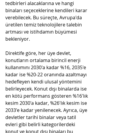
tedbirleri alacaklarına ve hangi 
binaları seçeceklerine kendileri karar 
verebilecek. Bu süreçte, Avrupa'da 
üretilen temiz teknolojilere talebin 
artması ve istihdamın büyümesi 
bekleniyor.
Direktife göre, her üye devlet, 
konutların ortalama birincil enerji 
kullanımını 2030'a kadar %16, 2035'e 
kadar ise %20-22 oranında azaltmayı 
hedefleyen kendi ulusal yöntemini 
belirleyecek. Konut dışı binalarda ise 
en kötü performans gösteren %16'lık 
kesim 2030'a kadar, %26'lık kesim ise 
2033'e kadar yenilenecek. Ayrıca, üye 
devletler tarihi binalar veya tatil 
evleri gibi belirli kategorilerdeki 
konut ve konut dışı binaları bu 