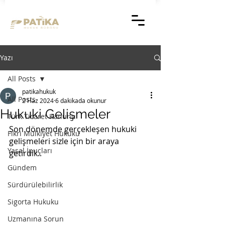
Yazı
All Posts
patikahukuk
All Posts
2 Haz 2024
6 dakikada okunur
Hukuki Gelişmeler
Türk Ticaret Kanunu
Son dönemde gerçekleşen hukuki 
Fikri Mülkiyet Hukuku
gelişmeleri sizle için bir araya 
Yasal İpuçları
getirdik..
Gündem
Sürdürülebilirlik
Sigorta Hukuku
Uzmanına Sorun