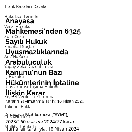
Trafik Kazaları Davaları
Hukuksal Terimler
Anayasa 
Vergi Hukuku
Mahkemesi'nden 6325 
Sulh Ceza
Sayılı Hukuk 
Finansal Suçlar
Uyuşmazlıklarında 
Aile Hukuku
Arabuluculuk 
Yapay Zeka Düzenlemesi
Kanunu'nun Bazı 
İş Hukuku
Hükümlerinin İptaline 
Uluslararası Taşıma Hukuku
İlişkin Karar
Kişisel Verilerin Korunması
Kararın Yayımlanma Tarihi: 18 Nisan 2024
Tüketici Hakları
Anayasa Mahkemesi ("AYM"), 
Ceza Hukuku
2023/160 esas ve 2024/77 karar 
Mülkiyet Hukuku
numaralı kararıyla, 18 Nisan 2024 