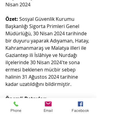
Nisan 2024
Özet:
 Sosyal Güvenlik Kurumu 
Başkanlığı Sigorta Primleri Genel 
Müdürlüğü, 30 Nisan 2024 tarihinde 
bir duyuru yaparak Adıyaman, Hatay, 
Kahramanmaraş ve Malatya illeri ile 
Gaziantep ili İslâhiye ve Nurdağı 
ilçelerinde 30 Nisan 2024'te sona 
ermesi beklenen mücbir sebep 
halinin 31 Ağustos 2024 tarihine 
kadar uzatıldığını bildirmiştir.
Önemli Detaylar:
Phone
Email
Facebook
Belge ve Beyannameler:
 Adıyaman, 
Hatay, Kahramanmaraş, Malatya ve 
Gaziantep'in İslâhiye ve Nurdağı 
ilçelerindeki sigortalı çalıştıran 