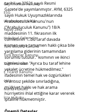
tarihli ve 32521 sayılı Resmi 
Gayrimenkul Hukuku
Gazete'de yayımlanmıştır. AYM, 6325 
ESG
sayılı Hukuk Uyuşmazlıklarında 
Arabuluculuk Kanunu'nun 
Uluslararası Hukuk
("Arabuluculuk Kanunu") 18/A 
Yapay Zeka
maddesinin 11. fıkrasının ilk 
Hukuksal Gelişmeler
cümlesinin "...bu taraf davada 
kısmen veya tamamen haklı çıksa bile 
Türk Medeni Kanunu
yargılama giderinin tamamından 
Türk Borçlar Kanunu
sorumlu tutulur." kısmının ve ikinci 
cümlesi olan "Ayrıca bu taraf lehine 
Sağlık Hukuku
vekalet ücretine hükmedilmez." 
E Ticaret Kanunu
ifadesinin temel hak ve özgürlükleri 
ceza
orantısız şekilde sınırladığına, 
mülkiyet hakkı ve hak arama 
Marka Hukuku
hürriyetini ihlal ettiğine karar vererek 
İcra Hukuku
iptaline hükmetmiştir.
Önemli Detaylar