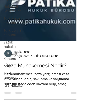
Hukuksal
Gelişmeler
Türk Medeni
Kanunu
Türk Borçlar
Kanunu
Sağlık
Hukuku
E Ticaret
Kanunu
patikahukuk
ceza
2 Ağu 2024
2 dakikada okunur
Marka
Ceza Muhakemesi Nedir?
Hukuku
İcra Hukuku
Ceza muhakemesi/ceza yargılaması ceza
hukukunda iddia, savunma ve yargılama
sürecini ifade eden kavram olup, amaç
işlendiği iddia olunan...