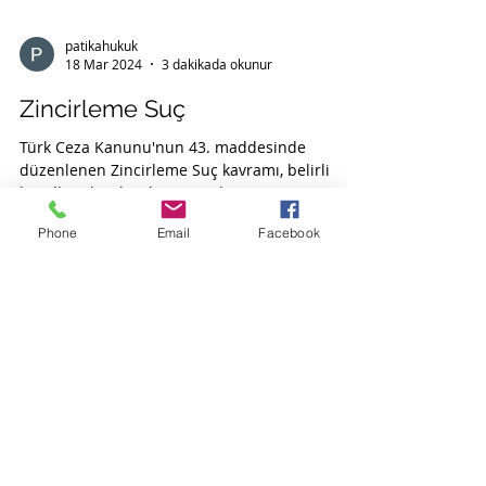
patikahukuk
18 Mar 2024
3 dakikada okunur
Zincirleme Suç
Phone
Email
Facebook
Türk Ceza Kanunu'nun 43. maddesinde
düzenlenen Zincirleme Suç kavramı, belirli
koşullar altında işlenen suçların
cezalandırılması için...