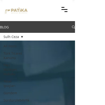
BLOG
Sulh Ceza
All Posts
Türk Ticaret
Kanunu
Fikri
Mülkiyet
Hukuku
Yasal
İpuçları
Gündem
Sürdürülebilirlik