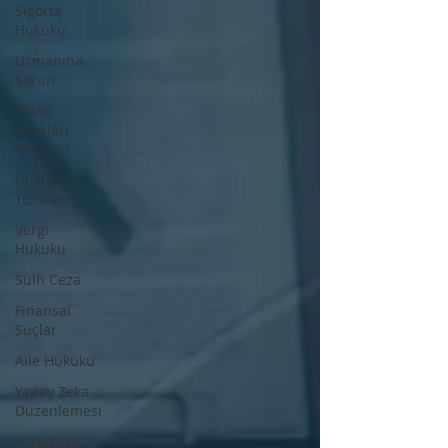
Sigorta
Hukuku
Uzmanına
Sorun
Trafik
Kazaları
Davaları
Hukuksal
Terimler
Vergi
Hukuku
Sulh Ceza
Finansal
Suçlar
Aile Hukuku
Yapay Zeka
Düzenlemesi
İş Hukuku