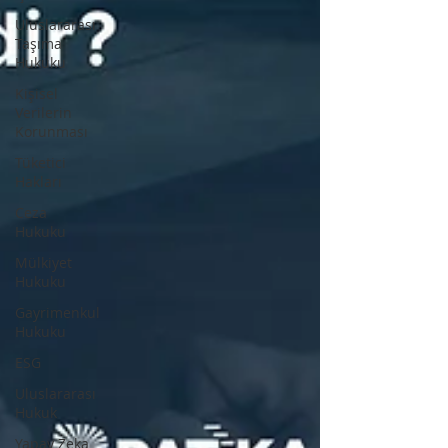
Uluslararası
Taşıma
Hukuku
Kişisel
Verilerin
Korunması
Tüketici
Hakları
Ceza
Hukuku
Mülkiyet
Hukuku
Gayrimenkul
Hukuku
ESG
Uluslararası
Hukuk
Yapay Zeka