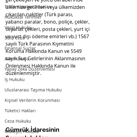
Trafik Kazaları Davaları
ülkemize getirilen veya ülkemizden 
çıkarılan nakitler (Türk parası, 
Hukuksal Terimler
yabancı paralar, bono, poliçe, çekler, 
Vergi Hukuku
seyahat çekleri, posta çekleri, yurt içi 
ve yurt dışı ödeme emirleri vb.) 1567 
Sulh Ceza
sayılı Türk Parasının Kıymetini 
Finansal Suçlar
Koruma Hakkında Kanun ve 5549 
sayılı Suç Gelirlerinin Aklanmasının 
Aile Hukuku
Önlenmesi Hakkında Kanun ile 
Yapay Zeka Düzenlemesi
düzenlenmiştir.
İş Hukuku
Uluslararası Taşıma Hukuku
Kişisel Verilerin Korunması
Tüketici Hakları
Ceza Hukuku
Gümrük İdaresinin 
Mülkiyet Hukuku