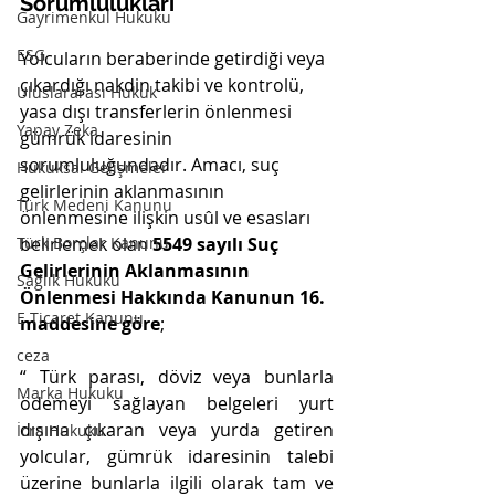
Sorumlulukları
Gayrimenkul Hukuku
ESG
Yolcuların beraberinde getirdiği veya 
çıkardığı nakdin takibi ve kontrolü, 
Uluslararası Hukuk
yasa dışı transferlerin önlenmesi 
Yapay Zeka
gümrük idaresinin 
sorumluluğundadır. Amacı, suç 
Hukuksal Gelişmeler
gelirlerinin aklanmasının 
Türk Medeni Kanunu
önlenmesine ilişkin usûl ve esasları 
belirlemek olan 
5549 sayılı Suç 
Türk Borçlar Kanunu
Gelirlerinin Aklanmasının 
Sağlık Hukuku
Önlenmesi Hakkında Kanun
un 16. 
E Ticaret Kanunu
maddesine göre
;
ceza
“ 
Türk parası, döviz veya bunlarla 
Marka Hukuku
ödemeyi sağlayan belgeleri yurt 
dışına çıkaran veya yurda getiren 
İcra Hukuku
yolcular, gümrük idaresinin talebi 
üzerine bunlarla ilgili olarak tam ve 