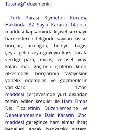
Tutanağı"
 düzenlenir. 
Türk Parası Kıymetini Koruma 
Hakkında 32 Sayılı Kararın 14'üncü 
maddesi
 kapsamında kişisel sermaye 
hareketleri niteliğinde sayılan kişisel 
borçlar, armağan, hediye, bağış, 
çeyiz, gelin veya güveyin karşı tarafa 
verdiği para, miras, veraset veya 
kalan mal, göçmen işçilerin kendi 
ülkesindeki borçlarının tasfiyesine 
yönelik ödemeler ve göçmenlerin 
varlıkları; 
17'nci 
maddesi
 çerçevesinde yurt dışından 
temin edilen krediler ile 
Ham Elmas 
Dış Ticaretinin Düzenlemesine ve 
Denetlenmesine Dair Kararın 6'ncı 
maddesi
 gereğince ham elmas ihraç 
bedelleri ancak bankacılık sistemi 