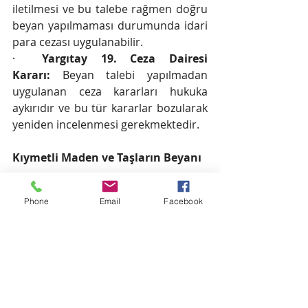
iletilmesi ve bu talebe rağmen doğru 
beyan yapılmaması durumunda idari 
para cezası uygulanabilir.
·  
Yargıtay 19. Ceza Dairesi 
Kararı:
 Beyan talebi yapılmadan 
uygulanan ceza kararları hukuka 
aykırıdır ve bu tür kararlar bozularak 
yeniden incelenmesi gerekmektedir.
Kıymetli Maden ve Taşların Beyanı
Nakit dışında kıymetli maden ve 
Phone
Email
Facebook
taşların yurda getirilmesi veya 
çıkarılması 5607 sayılı Kaçakçılıkla 
Mücadele Kanunu kapsamındadır. 
Yolcunun yanında getirdiği kıymetli 
maden veya taşların beyan edilmesi 
zorunludur. 15.000 ABD Dolarını 
aşmayan ve ticari amaç taşımayan 