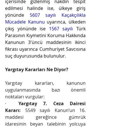
içerisinde gizlenmiş nakdin tespit 
edilmesi halinde ise, ülkeye giriş 
yönünde 
5607 sayılı Kaçakçılıkla 
Mücadele Kanunu
 uyarınca, ülkeden 
çıkış yönünde ise 
1567 sayılı
 Türk 
Parasının Kıymetini Koruma Hakkında 
Kanunun 3'üncü maddesinin ikinci 
fıkrası uyarınca Cumhuriyet Savcısına 
suç duyurusunda bulunulur.
Yargıtay Kararları Ne Diyor?
Yargıtay kararları, kanunun 
uygulanmasında bazı önemli 
noktaları vurgular:
·  
Yargıtay 7. Ceza Dairesi 
Kararı:
 5549 sayılı Kanun’un 16. 
maddesi gereğince gümrük 
idaresinin beyan talebinin yolcuya 