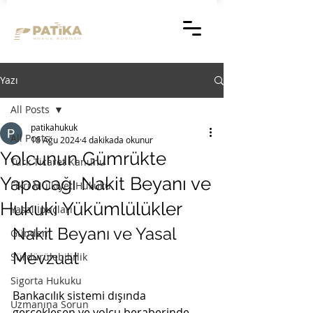
Yazı
All Posts
patikahukuk
All Posts
18 Ağu 2024
4 dakikada okunur
Yolcunun Gümrükte
Türk Ticaret Kanunu
Yapacağı Nakit Beyanı ve
Fikri Mülkiyet Hukuku
Hukuki Yükümlülükler
Yasal İpuçları
Nakit Beyanı ve Yasal 
Gündem
Mevzuat
Sürdürülebilirlik
Sigorta Hukuku
Bankacılık sistemi dışında 
Uzmanına Sorun
gerçekleşen ve yolcu beraberinde 