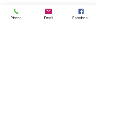
Son Yazılar
Hepsini Gör
Phone
Email
Facebook
Yorumlar