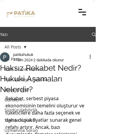
Yazı
All Posts
patikahukuk
All Posts
7 Tem 2024
2 dakikada okunur
Haksız Rekabet Nedir?
Türk Ticaret Kanunu
Hukuki Aşamaları
Fikri Mülkiyet Hukuku
Nelerdir?
Yasal İpuçları
Rekabet, serbest piyasa 
Gündem
ekonomisinin temelini oluşturur ve 
Sürdürülebilirlik
tüketicilere daha fazla seçenek ve 
daha düşük fiyatlar sunarak genel 
Sigorta Hukuku
refahı artırır. Ancak, bazı 
Uzmanına Sorun