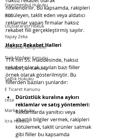
haksız rekabet olarak 
Gayrimenkul Hukuku
nitelendirilir. Bu kapsamda, rakipleri 
kötüleyen, taklit eden veya aldatıcı 
ESG
reklamlar yapan firmalar haksız 
Uluslararası Hukuk
rekabet fiili gerçekleştirmiş sayılır.
Yapay Zeka
Haksız Rekabet Halleri
Hukuksal Gelişmeler
Türk Medeni Kanunu
TTK'nın 55. maddesinde, haksız 
rekabet olarak sayılan bazı fiiller 
Türk Borçlar Kanunu
örnek olarak gösterilmiştir. Bu 
Sağlık Hukuku
fiillerden bazıları şunlardır:
E Ticaret Kanunu
Dürüstlük kuralına aykırı 
ceza
reklamlar ve satış yöntemleri:
Marka Hukuku
Reklamlarda yanıltıcı veya 
abartılı bilgiler vermek, rakipleri 
İcra Hukuku
kötülemek, taklit ürünler satmak 
gibi fiiller bu kapsamda 