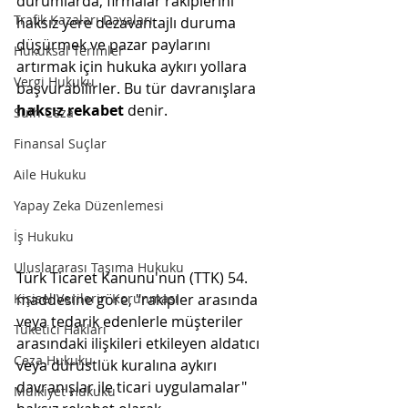
durumlarda, firmalar rakiplerini 
Trafik Kazaları Davaları
haksız yere dezavantajlı duruma 
düşürmek ve pazar paylarını 
Hukuksal Terimler
artırmak için hukuka aykırı yollara 
Vergi Hukuku
başvurabilirler. Bu tür davranışlara 
haksız rekabet
 denir.
Sulh Ceza
Finansal Suçlar
Aile Hukuku
Yapay Zeka Düzenlemesi
İş Hukuku
Uluslararası Taşıma Hukuku
Türk Ticaret Kanunu'nun (TTK) 54. 
maddesine göre, "rakipler arasında 
Kişisel Verilerin Korunması
veya tedarik edenlerle müşteriler 
Tüketici Hakları
arasındaki ilişkileri etkileyen aldatıcı 
Ceza Hukuku
veya dürüstlük kuralına aykırı 
davranışlar ile ticari uygulamalar" 
Mülkiyet Hukuku