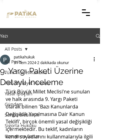
Yazı
All Posts
patikahukuk
All Posts
31 Tem 2024
2 dakikada okunur
9. Yargı Paketi Üzerine
Türk Ticaret Kanunu
Detaylı İnceleme
Fikri Mülkiyet Hukuku
Türk Büyük Millet Meclisi’ne sunulan 
Yasal İpuçları
ve halk arasında 9. Yargı Paketi 
Gündem
olarak bilinen 'Bazı Kanunlarda 
Değişiklik Yapılmasına Dair Kanun 
Sürdürülebilirlik
Teklifi', birçok önemli yasal değişikliği 
Sigorta Hukuku
içermektedir. Bu teklif, kadınların 
Uzmanına Sorun
kendi soyadlarını kullanmalarıyla ilgili 