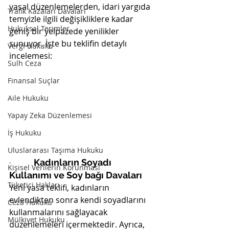
yasal düzenlemelerden, idari yargıda 
Trafik Kazaları Davaları
temyizle ilgili değişikliklere kadar 
Hukuksal Terimler
geniş bir yelpazede yenilikler 
sunuyor. İşte bu teklifin detaylı 
Vergi Hukuku
incelemesi:
Sulh Ceza
Finansal Suçlar
Aile Hukuku
Yapay Zeka Düzenlemesi
İş Hukuku
Uluslararası Taşıma Hukuku
·         
Kadınların Soyadı 
Kişisel Verilerin Korunması
Kullanımı ve Soy bağı Davaları
Tüketici Hakları
Yeni yasa teklifi, kadınların 
evlendikten sonra kendi soyadlarını 
Ceza Hukuku
kullanmalarını sağlayacak 
Mülkiyet Hukuku
düzenlemeleri içermektedir. Ayrıca, 