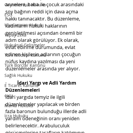
annelere, baba ile çocuk arasındaki 
Gayrimenkul Hukuku
soy bağının reddi için dava açma 
ESG
hakkı tanınacaktır. Bu düzenleme, 
Uluslararası Hukuk
kadınların hukuki haklarının 
genişletilmesi açısından önemli bir 
Yapay Zeka
adım olarak görülüyor. Ek olarak, 
Hukuksal Gelişmeler
evlat edinme durumunda, evlat 
edinen kişilerin adlarının çocuğun 
Türk Medeni Kanunu
nüfus kaydına yazılması da yeni 
Türk Borçlar Kanunu
düzenlemeler arasında yer alıyor.
Sağlık Hukuku
·         
İdari Yargı ve Adli Yardım 
E Ticaret Kanunu
Düzenlemeleri
ceza
İdari yargıda temyiz ile ilgili 
düzenlemeler yapılacak ve birden 
Marka Hukuku
fazla baronun bulunduğu illerde adli 
İcra Hukuku
yardım ödeneğinin oranı yeniden 
belirlenecektir. Arabuluculuk 
görüşmelerine tarafların katılımının 