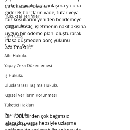
şirket, alacaklılarla anlaşma yoluna 
Trafik Kazaları Davaları
giderek borçların vade, tutar veya 
Hukuksal Terimler
faiz koşullarını yeniden belirlemeye 
Vergi Hukuku
çalışır. Amaç, işletmenin nakit akışına 
uygun bir ödeme planı oluşturarak 
Sulh Ceza
iflasa düşmeden borç yükünü 
Finansal Suçlar
azaltmaktır.
Aile Hukuku
Yapay Zeka Düzenlemesi
İş Hukuku
Uluslararası Taşıma Hukuku
Kişisel Verilerin Korunması
Tüketici Hakları
Ceza Hukuku
Bir KOBİ, birden çok bağımsız 
alacaklısı varsa hepsiyle uzlaşma 
Mülkiyet Hukuku