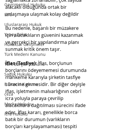
sağlamakta zorlanabilir; çok sayıda 
Gayrimenkul Hukuku
alacaklı olduğunda ortak bir 
anlaşmaya ulaşmak kolay değildir​
ESG
Uluslararası Hukuk
Bu nedenle, başarılı bir müzakere 
Yapay Zeka
için alacaklıların güvenini kazanmak 
ve gerçekçi bir yapılandırma planı 
Hukuksal Gelişmeler
sunmak kritik önem taşır.
Türk Medeni Kanunu
İflas (Tasfiye):
 İflas, borçlunun 
Türk Borçlar Kanunu
borçlarını ödeyememesi durumunda 
Sağlık Hukuku
mahkeme kararıyla şirketin tasfiye 
sürecine girmesidir. Bir diğer deyişle 
E Ticaret Kanunu
iflas, işletmenin malvarlığının cebrî 
ceza
icra yoluyla paraya çevrilip 
Marka Hukuku
alacaklılara dağıtılması sürecini ifade 
eder. İflas kararı, genellikle borca 
İcra Hukuku
batık bir durumun (varlıkların 
borçları karşılayamaması) tespiti 