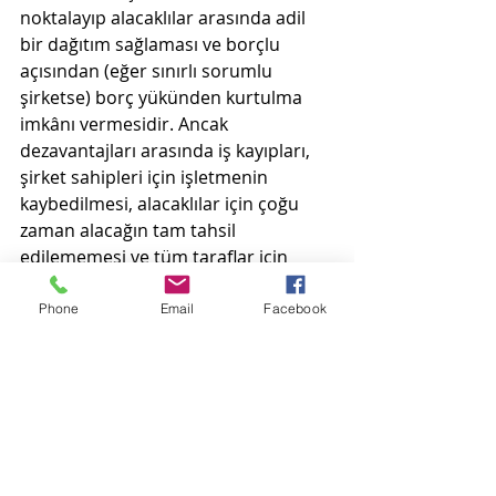
noktalayıp alacaklılar arasında adil 
bir dağıtım sağlaması ve borçlu 
açısından (eğer sınırlı sorumlu 
şirketse) borç yükünden kurtulma 
imkânı vermesidir. Ancak 
dezavantajları arasında iş kayıpları, 
şirket sahipleri için işletmenin 
kaybedilmesi, alacaklılar için çoğu 
zaman alacağın tam tahsil 
edilememesi ve tüm taraflar için 
yüksek maliyetli, uzun bir süreç 
olması sayılabilir​
Phone
Email
Facebook
Not: Bu makale, hukuki konulara ilgi 
duyan kişilerin genel bilgilendirilmesi 
amacıyla hazırlanmıştır; ve hukuki 
danışmanlık yerine geçmez Kapsamlı bir 
kaynak olma iddiası taşımaz ve yasal 