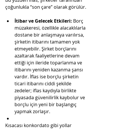
Bu yüzden iflas, şirketler tarafından 
çoğunlukla “son çare” olarak görülür.
İtibar ve Gelecek Etkileri:
 Borç 
müzakeresi, özellikle alacaklılarla 
dostane bir anlaşmaya varılırsa, 
şirketin itibarını tamamen yok 
etmeyebilir. Şirket borçlarını 
azaltarak faaliyetlerine devam 
ettiği için ileride toparlanma ve 
itibarını yeniden kazanma şansı 
vardır. İflas ise borçlu şirketin 
ticari itibarını ciddi şekilde 
zedeler; iflas kaydıyla birlikte 
piyasada güvenilirlik kaybolur ve 
borçlu için yeni bir başlangıç 
yapmak zorlaşır​.
Kısacası konkordato gibi yollar 