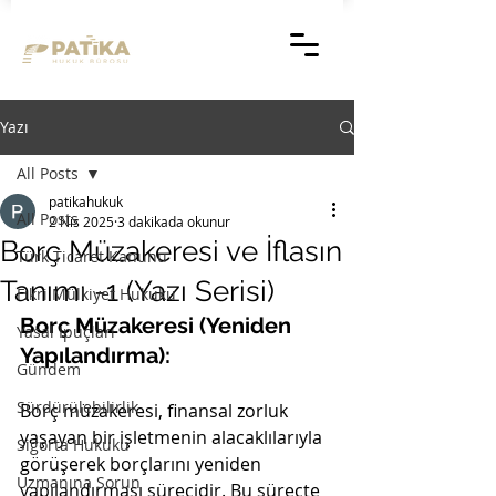
Yazı
All Posts
patikahukuk
All Posts
2 Nis 2025
3 dakikada okunur
Borç Müzakeresi ve İflasın
Türk Ticaret Kanunu
Tanımı -1 (Yazı Serisi)
Fikri Mülkiyet Hukuku
Borç Müzakeresi (Yeniden 
Yasal İpuçları
Yapılandırma):
Gündem
Sürdürülebilirlik
Borç müzakeresi, finansal zorluk 
yaşayan bir işletmenin alacaklılarıyla 
Sigorta Hukuku
görüşerek borçlarını yeniden 
Uzmanına Sorun
yapılandırması sürecidir. Bu süreçte 