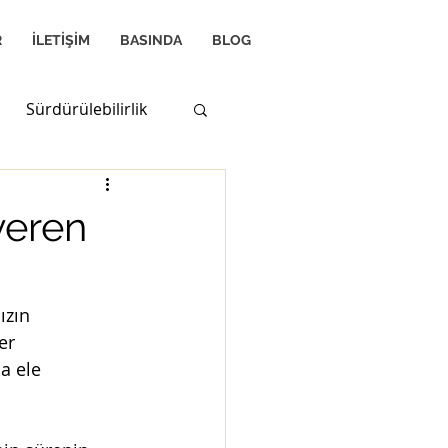
R
İLETİŞİM
BASINDA
BLOG
Sürdürülebilirlik
Vergi Hukuku
şveren
uku
ızın 
er 
a Hukuku
a ele 
Zeka