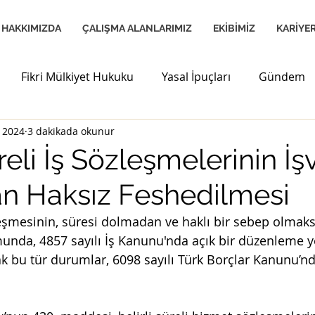
HAKKIMIZDA
ÇALIŞMA ALANLARIMIZ
EKİBİMİZ
KARİYE
Fikri Mülkiyet Hukuku
Yasal İpuçları
Gündem
 2024
3 dakikada okunur
a Sorun
Trafik Kazaları Davaları
Hukuksal Terimler
üreli İş Sözleşmelerinin İ
an Haksız Feshedilmesi
Aile Hukuku
Yapay Zeka Düzenlemesi
İş Huk
zleşmesinin, süresi dolmadan ve haklı bir sebep olmaks
nda, 4857 sayılı İş Kanunu'nda açık bir düzenleme y
Kişisel Verilerin Korunması
Tüketici Hakları
Cez
 bu tür durumlar, 6098 sayılı Türk Borçlar Kanunu’nd
enkul Hukuku
ESG
Uluslararası Hukuk
Yapay 