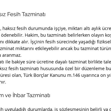
 Haksız Fesih Tazminatı
, haksız fesih durumunda işçiye, miktarı altı aylık üc
 ödenebilir. Hakim, bu tazminatı belirlerken olayın koş
ı dikkate alır. İşçinin fesih sürecinde yaşadığı fizikse
azminat miktarını etkileyebilir ancak bu tazminat tür
u aranmaz.
ı ile bakiye süre ücretine dayalı tazminat birlikte talep
aksız fesih tazminatı hususunda özel bir düzenleme bu
resi olan, Türk Borçlar Kanunu m.146 uyarınca on yıl
ır.
 Kıdem ve İhbar Tazminatı
ih uyguladığı durumlarda, iş sözleşmesinin belirli ya d