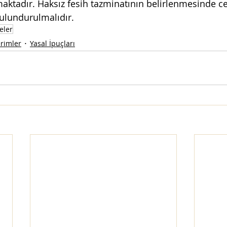
ktadır. Haksız fesih tazminatının belirlenmesinde cez
ulundurulmalıdır.
eler
rimler
Yasal İpuçları