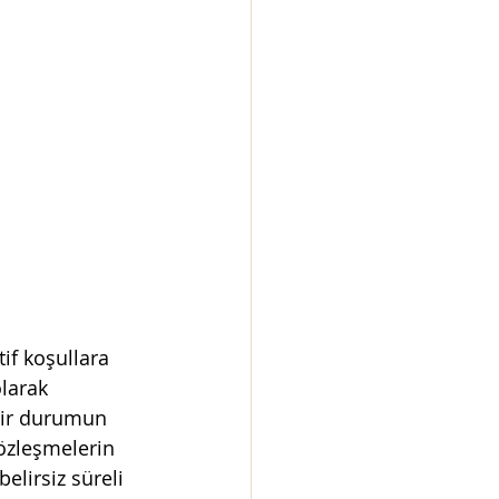
if koşullara 
larak 
 bir durumun 
sözleşmelerin 
lirsiz süreli 