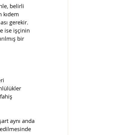
e, belirli 
in kıdem 
ası gerekir.
e ise işçinin 
rılmış bir 
ri 
mlülükler 
fahiş 
şart aynı anda 
p edilmesinde 