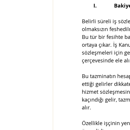
        I.           
Belirli süreli iş sö
olmaksızın feshedil
Bu tür bir fesihte b
ortaya çıkar. İş Kan
sözleşmeleri için geç
çerçevesinde ele alı
Bu tazminatın hesapl
ettiği gelirler dikk
hizmet sözleşmesinin
kaçındığı gelir, ta
alır.
Özellikle işçinin yen