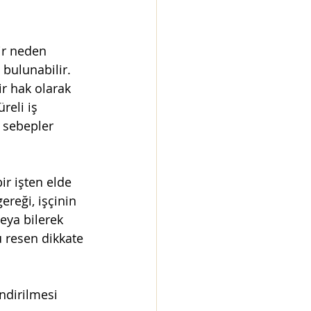
ir neden 
bulunabilir. 
ir hak olarak 
reli iş 
ı sebepler 
ir işten elde 
ereği, işçinin 
eya bilerek 
 resen dikkate 
endirilmesi 