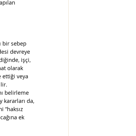
apılan 
ı bir sebep 
esi devreye 
iğinde, işçi, 
at olarak 
 ettiği veya 
ir.
nı belirleme 
y kararları da, 
i “haksız 
acağına ek 