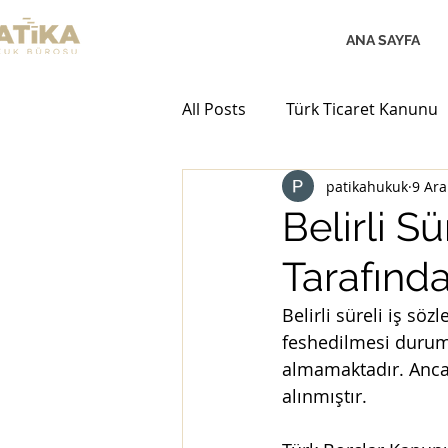
ANA SAYFA
All Posts
Türk Ticaret Kanunu
patikahukuk
9 Ara
Sigorta Hukuku
Uzmanın
Belirli S
Tarafınd
Sulh Ceza
Finansal Suçlar
Belirli süreli iş sö
feshedilmesi durumu
Uluslararası Taşıma Hukuku
almamaktadır. Ancak
alınmıştır.
Mülkiyet Hukuku
Gayrim