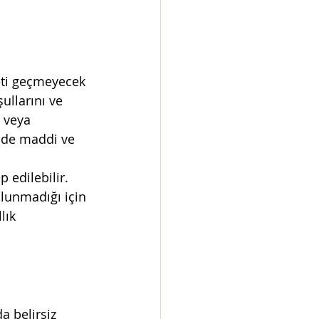
reti geçmeyecek 
ullarını ve 
l veya 
ünde maddi ve 
 edilebilir. 
lunmadığı için 
lık 
a belirsiz 