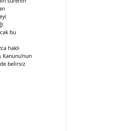
nin sürenin 
an 
eyi 
ku
i 
ncak bu 
zca haklı 
İş Kanunu’nun 
e belirsiz 