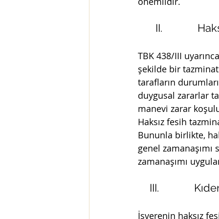
önemlidir. 
      II.           
TBK 438/III uyarınca
şekilde bir tazminat
tarafların durumların
duygusal zararlar t
manevi zarar koşul
Haksız fesih tazminat
Bununla birlikte, h
genel zamanaşımı sü
zamanaşımı uygulan
    III.           
İşverenin haksız fes