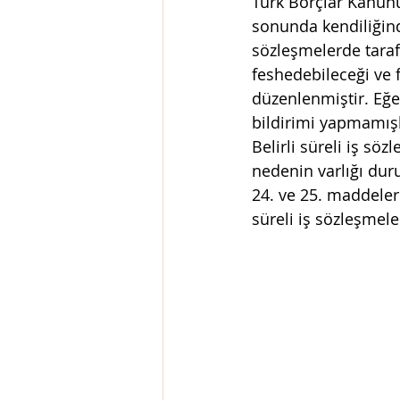
Türk Borçlar Kanunu
sonunda kendiliğind
sözleşmelerde tarafl
Hukuksal Gelişmeler
Tür
feshedebileceği ve
düzenlenmiştir. Eğer
bildirimi yapmamışla
E Ticaret Kanunu
ceza
Belirli süreli iş söz
nedenin varlığı dur
24. ve 25. maddeler
süreli iş sözleşmeler