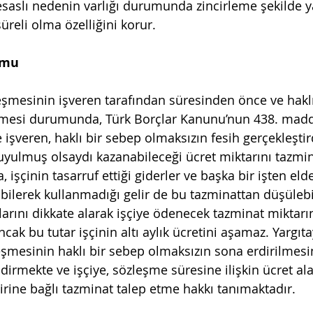
 esaslı nedenin varlığı durumunda zincirleme şekilde y
süreli olma özelliğini korur.
umu
zleşmesinin işveren tarafından süresinden önce ve hakl
lmesi durumunda, Türk Borçlar Kanunu’nun 438. madd
işveren, haklı bir sebep olmaksızın fesih gerçekleştird
yulmuş olsaydı kazanabileceği ücret miktarını tazmin
a, işçinin tasarruf ettiği giderler ve başka bir işten elde
bilerek kullanmadığı gelir de bu tazminattan düşülebil
larını dikkate alarak işçiye ödenecek tazminat miktarı
ncak bu tutar işçinin altı aylık ücretini aşamaz. Yargıta
zleşmesinin haklı bir sebep olmaksızın sona erdirilmesin
ndirmekte ve işçiye, sözleşme süresine ilişkin ücret al
irine bağlı tazminat talep etme hakkı tanımaktadır.