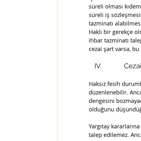
süreli olması kıdem 
süreli iş sözleşmes
tazminatı alabilmesi
Haklı bir gerekçe ol
ihbar tazminatı tale
cezai şart varsa, bu
   IV.            Cez
Haksız fesih duruml
düzenlenebilir. Anca
dengesini bozmayaca
olduğunu düşündüğü
Yargıtay kararların
talep edilemez. Anca