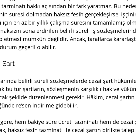
tazminatı hakkı açısından bir fark yaratmaz. Bu nedenl
inin süresi dolmadan haksız fesih gerçekleşirse, işçin
 için en az bir yıllık çalışma süresini tamamlamış olm
maksızın sona erdirilen belirli süreli iş sözleşmelerind
p etmesi mümkün değildir. Ancak, taraflarca kararlaştı
 durum geçerli olabilir.
ai Şart
arında belirli süreli sözleşmelerde cezai şart hükümle
k bu tür şartların, sözleşmenin karşılıklı hak ve yükü
k şekilde düzenlenmesi gerekir. Hâkim, cezai şartın 
nde re’sen indirime gidebilir.
a göre, hem bakiye süre ücreti tazminatı hem de cezai 
k, haksız fesih tazminatı ile cezai şartın birlikte tale