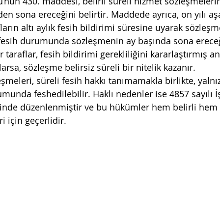
’nun 430. maddesi, belirli süreli hizmet sözleşmeleri
en sona ereceğini belirtir. Maddede ayrıca, on yılı aş
arın altı aylık fesih bildirimi süresine uyarak sözleşm
k Medeni Kanunu
Türk Borçlar Kanunu
Sağlık Huku
 fesih durumunda sözleşmenin ay başında sona ereceğ
 taraflar, fesih bildirimi gerekliliğini kararlaştırmış a
rsa, sözleşme belirsiz süreli bir nitelik kazanır.
leşmeleri, süreli fesih hakkı tanımamakla birlikte, yalnı
umunda feshedilebilir. Haklı nedenler ise 4857 sayılı 
inde düzenlenmiştir ve bu hükümler hem belirli hem d
i için geçerlidir.