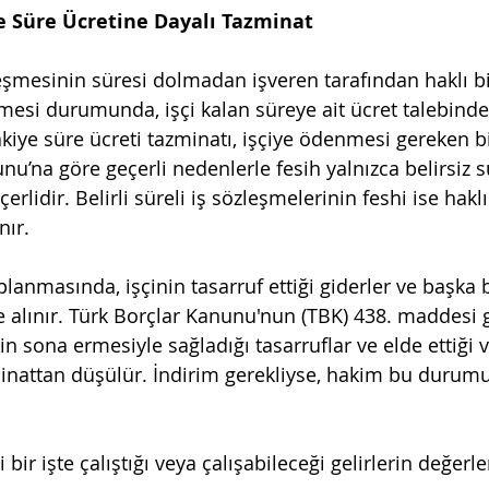
 Bakiye Süre Ücretine Dayalı Tazminat
zleşmesinin süresi dolmadan işveren tarafından haklı b
mesi durumunda, işçi kalan süreye ait ücret talebinde 
akiye süre ücreti tazminatı, işçiye ödenmesi gereken b
unu’na göre geçerli nedenlerle fesih yalnızca belirsiz sü
erlidir. Belirli süreli iş sözleşmelerinin feshi ise hakl
nır.
anmasında, işçinin tasarruf ettiği giderler ve başka b
ate alınır. Türk Borçlar Kanunu'nun (TBK) 438. maddesi g
 sona ermesiyle sağladığı tasarruflar ve elde ettiği v
zminattan düşülür. İndirim gerekliyse, hakim bu durumu
i bir işte çalıştığı veya çalışabileceği gelirlerin değerl