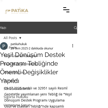
Yazı
All Posts
patikahukuk
All Posts
29 Tem 2025
2 dakikada okunur
Yeşil Dönüşüm Destek
Türk Ticaret Kanunu
Programı Tebliğinde
Fikri Mülkiyet Hukuku
Önemli Değişiklikler
Yasal İpuçları
Yapıldı
Gündem
09.07.2025 tarihli ve 32951 sayılı Resmî 
Sürdürülebilirlik
Gazete’de yayımlanan yeni Tebliğ ile “Yeşil 
Sigorta Hukuku
Dönüşüm Destek Programı Uygulama 
Uzmanına Sorun
Usul ve Esasları Tebliği”nde kapsamlı 