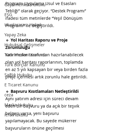
Programı Uygulama Usul ve Esasları 
Gayrimenkul Hukuku
Tebliği” olarak geçiyor. “Destek Programı” 
ESG
ifadesi tüm metinlerde “Yeşil Dönüşüm 
Uluslararası Hukuk
Programı” ile değiştirildi.
Yapay Zeka
🔹 
Yol Haritası Raporu ve Proje 
Hukuksal Gelişmeler
Zorunluluğu
Türk Medeni Kanunu
Yatırımcılar tarafından hazırlanabilecek 
olan yol haritası raporlarının, toplamda 
Türk Borçlar Kanunu
en az 5 yılı kapsayan bir veya birden fazla 
Sağlık Hukuku
proje içermesi artık zorunlu hale getirildi.
E Ticaret Kanunu
🔹 
Başvuru Kısıtlamaları Netleştirildi
ceza
Aynı yatırım adresi için süreci devam 
Marka Hukuku
eden bir başvuru ya da açık bir teşvik 
belgesi varsa, yeni başvuru 
İcra Hukuku
yapılamayacak. Bu sayede mükerrer 
başvuruların önüne geçilmesi 