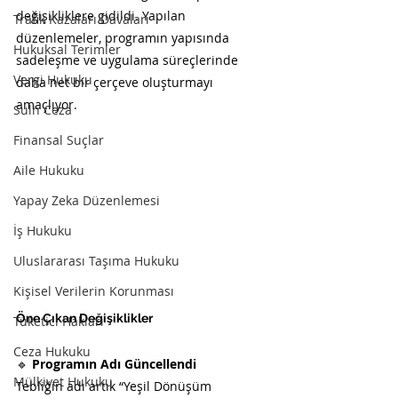
değişikliklere gidildi. Yapılan 
Trafik Kazaları Davaları
düzenlemeler, programın yapısında 
Hukuksal Terimler
sadeleşme ve uygulama süreçlerinde 
Vergi Hukuku
daha net bir çerçeve oluşturmayı 
amaçlıyor.
Sulh Ceza
Finansal Suçlar
Aile Hukuku
Yapay Zeka Düzenlemesi
İş Hukuku
Uluslararası Taşıma Hukuku
Kişisel Verilerin Korunması
Öne Çıkan Değişiklikler
Tüketici Hakları
Ceza Hukuku
🔹 
Programın Adı Güncellendi
Mülkiyet Hukuku
Tebliğin adı artık “Yeşil Dönüşüm 