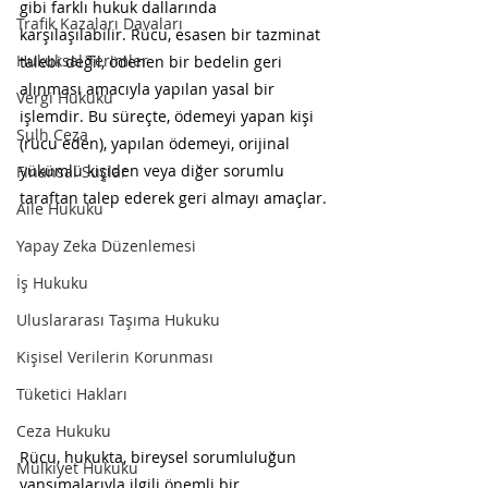
gibi farklı hukuk dallarında 
Trafik Kazaları Davaları
karşılaşılabilir. Rücu, esasen bir tazminat 
Hukuksal Terimler
talebi değil, ödenen bir bedelin geri 
alınması amacıyla yapılan yasal bir 
Vergi Hukuku
işlemdir. Bu süreçte, ödemeyi yapan kişi 
Sulh Ceza
(rücu eden), yapılan ödemeyi, orijinal 
yükümlü kişiden veya diğer sorumlu 
Finansal Suçlar
taraftan talep ederek geri almayı amaçlar.
Aile Hukuku
Yapay Zeka Düzenlemesi
İş Hukuku
Uluslararası Taşıma Hukuku
Kişisel Verilerin Korunması
Tüketici Hakları
Ceza Hukuku
Rücu, hukukta, bireysel sorumluluğun 
Mülkiyet Hukuku
yansımalarıyla ilgili önemli bir 