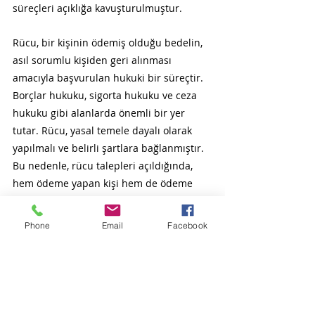
süreçleri açıklığa kavuşturulmuştur.
Rücu, bir kişinin ödemiş olduğu bedelin, 
asıl sorumlu kişiden geri alınması 
amacıyla başvurulan hukuki bir süreçtir. 
Borçlar hukuku, sigorta hukuku ve ceza 
hukuku gibi alanlarda önemli bir yer 
tutar. Rücu, yasal temele dayalı olarak 
yapılmalı ve belirli şartlara bağlanmıştır. 
Bu nedenle, rücu talepleri açıldığında, 
hem ödeme yapan kişi hem de ödeme 
yapılan kişi için hukuki düzenlemeler ve 
usuller dikkatle takip edilmelidir.
Phone
Email
Facebook
Not: Bu makale, hukuki konulara ilgi duyan 
kişilerin genel bilgilendirilmesi amacıyla 
hazırlanmıştır; ve hukuki danışmanlık yerine 
geçmez Kapsamlı bir kaynak olma iddiası 