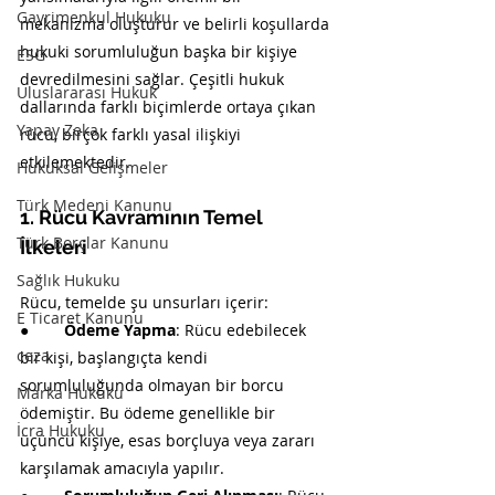
Gayrimenkul Hukuku
mekanizma oluşturur ve belirli koşullarda 
hukuki sorumluluğun başka bir kişiye 
ESG
devredilmesini sağlar. Çeşitli hukuk 
Uluslararası Hukuk
dallarında farklı biçimlerde ortaya çıkan 
Yapay Zeka
rücu, birçok farklı yasal ilişkiyi 
etkilemektedir.
Hukuksal Gelişmeler
Türk Medeni Kanunu
1. Rücu Kavramının Temel 
Türk Borçlar Kanunu
İlkeleri
Sağlık Hukuku
Rücu, temelde şu unsurları içerir:
E Ticaret Kanunu
●        
Ödeme Yapma
: Rücu edebilecek 
ceza
bir kişi, başlangıçta kendi 
sorumluluğunda olmayan bir borcu 
Marka Hukuku
ödemiştir. Bu ödeme genellikle bir 
İcra Hukuku
üçüncü kişiye, esas borçluya veya zararı 
karşılamak amacıyla yapılır.