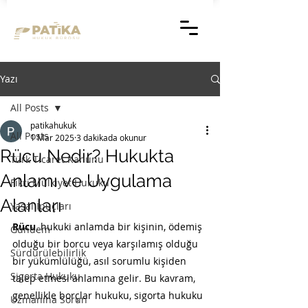
Yazı
All Posts
patikahukuk
All Posts
1 Mar 2025
3 dakikada okunur
Rücu Nedir? Hukukta
Türk Ticaret Kanunu
Anlamı ve Uygulama
Fikri Mülkiyet Hukuku
Alanları
Yasal İpuçları
Rücu
, hukuki anlamda bir kişinin, ödemiş 
Gündem
olduğu bir borcu veya karşılamış olduğu 
Sürdürülebilirlik
bir yükümlülüğü, asıl sorumlu kişiden 
Sigorta Hukuku
talep etmesi anlamına gelir. Bu kavram, 
genellikle borçlar hukuku, sigorta hukuku 
Uzmanına Sorun