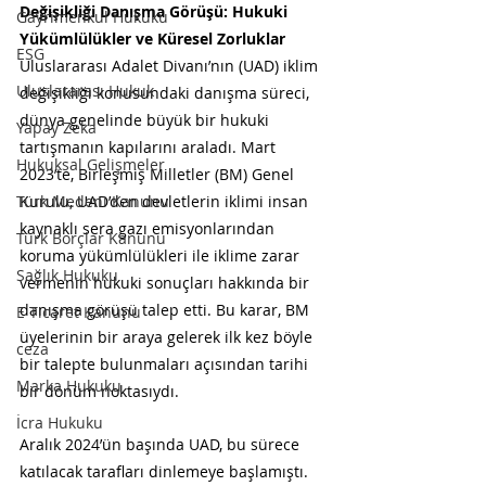
Değişikliği Danışma Görüşü: Hukuki 
Gayrimenkul Hukuku
Yükümlülükler ve Küresel Zorluklar
ESG
Uluslararası Adalet Divanı’nın (UAD) iklim 
Uluslararası Hukuk
değişikliği konusundaki danışma süreci, 
dünya genelinde büyük bir hukuki 
Yapay Zeka
tartışmanın kapılarını araladı. Mart 
Hukuksal Gelişmeler
2023’te, Birleşmiş Milletler (BM) Genel 
Kurulu, UAD’den devletlerin iklimi insan 
Türk Medeni Kanunu
kaynaklı sera gazı emisyonlarından 
Türk Borçlar Kanunu
koruma yükümlülükleri ile iklime zarar 
Sağlık Hukuku
vermenin hukuki sonuçları hakkında bir 
danışma görüşü talep etti. Bu karar, BM 
E Ticaret Kanunu
üyelerinin bir araya gelerek ilk kez böyle 
ceza
bir talepte bulunmaları açısından tarihi 
Marka Hukuku
bir dönüm noktasıydı.
İcra Hukuku
Aralık 2024’ün başında UAD, bu sürece 
katılacak tarafları dinlemeye başlamıştı. 