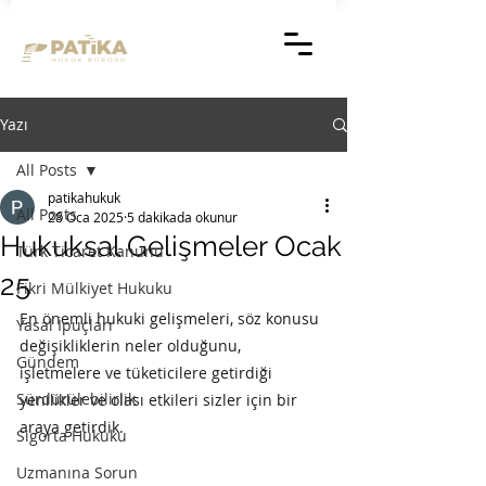
Yazı
All Posts
patikahukuk
All Posts
28 Oca 2025
5 dakikada okunur
Hukuksal Gelişmeler Ocak
Türk Ticaret Kanunu
25
Fikri Mülkiyet Hukuku
En önemli hukuki gelişmeleri, söz konusu 
Yasal İpuçları
değişikliklerin neler olduğunu, 
Gündem
işletmelere ve tüketicilere getirdiği 
Sürdürülebilirlik
yenilikler ve olası etkileri sizler için bir 
araya getirdik. 
Sigorta Hukuku
Uzmanına Sorun