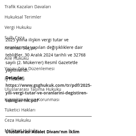
Trafik Kazaları Davaları
Hukuksal Terimler
Vergi Hukuku
Sulh Ceza
2025 yılına ilişkin vergi tutar ve 
oranlarında yapılan değişikliklere dair 
Finansal Suçlar
tebliğler, 30 Aralık 2024 tarihli ve 32768 
Aile Hukuku
sayılı (2. Mükerrer) Resmî Gazete’de 
Yapay Zeka Düzenlemesi
yayımlandı.
Detaylar: 
İş Hukuku
https://www.gsghukuk.com/tr/pdf/2025-
Uluslararası Taşıma Hukuku
yili-vergi-tutar-ve-oranlarini-degistiren-
Kişisel Verilerin Korunması
tebligler-hk.pdf
Tüketici Hakları
Ceza Hukuku
Mülkiyet Hukuku
Uluslararası Adalet Divanı'nın İklim 