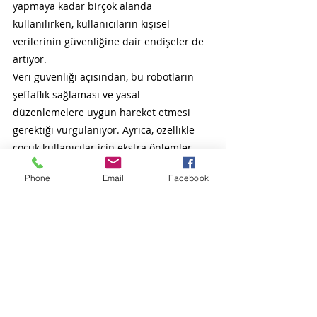
yapmaya kadar birçok alanda 
kullanılırken, kullanıcıların kişisel 
verilerinin güvenliğine dair endişeler de 
artıyor.
Veri güvenliği açısından, bu robotların 
şeffaflık sağlaması ve yasal 
düzenlemelere uygun hareket etmesi 
gerektiği vurgulanıyor. Ayrıca, özellikle 
çocuk kullanıcılar için ekstra önlemler 
alınması gerektiği belirtiliyor. Sohbet 
Phone
Email
Facebook
robotları geliştirilirken alınması gereken 
önlemler, veri işleme süreçlerinde 
uyulması gereken etik kurallar ve 
güvenlik protokolleri de detaylı bir 
şekilde ele alınıyor.
Kaynak: 
https://gazeteoksijen.com/bilim-
ve-teknoloji/abden-linkedine-310-milyon-