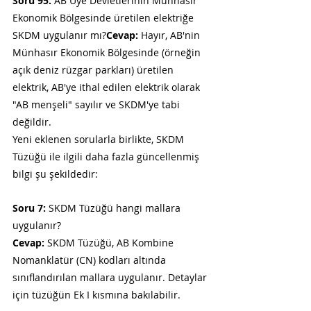
Soru 95:
 AB Üye Devletlerinin Münhasır 
Ekonomik Bölgesinde üretilen elektriğe 
SKDM uygulanır mı?
Cevap:
 Hayır, AB'nin 
Münhasır Ekonomik Bölgesinde (örneğin 
açık deniz rüzgar parkları) üretilen 
elektrik, AB'ye ithal edilen elektrik olarak 
"AB menşeli" sayılır ve SKDM'ye tabi 
değildir.
Yeni eklenen sorularla birlikte, SKDM 
Tüzüğü ile ilgili daha fazla güncellenmiş 
bilgi şu şekildedir:
Soru 7:
 SKDM Tüzüğü hangi mallara 
uygulanır?
Cevap:
 SKDM Tüzüğü, AB Kombine 
Nomanklatür (CN) kodları altında 
sınıflandırılan mallara uygulanır. Detaylar 
için tüzüğün Ek I kısmına bakılabilir.