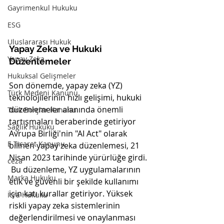
Gayrimenkul Hukuku
ESG
Uluslararası Hukuk
Yapay Zeka ve Hukuki 
Yapay Zeka
Düzenlemeler
Hukuksal Gelişmeler
Son dönemde, yapay zeka (YZ) 
Türk Medeni Kanunu
teknolojilerinin hızlı gelişimi, hukuki 
düzenlemeler alanında önemli 
Türk Borçlar Kanunu
tartışmaları beraberinde getiriyor 
Sağlık Hukuku
Avrupa Birliği'nin "AI Act" olarak 
E Ticaret Kanunu
bilinen yapay zeka düzenlemesi, 21 
Nisan 2023 tarihinde yürürlüğe girdi.  
ceza
 Bu düzenleme, YZ uygulamalarının 
Marka Hukuku
etik ve güvenli bir şekilde kullanımı 
için katı kurallar getiriyor. Yüksek 
İcra Hukuku
riskli yapay zeka sistemlerinin 
değerlendirilmesi ve onaylanması 