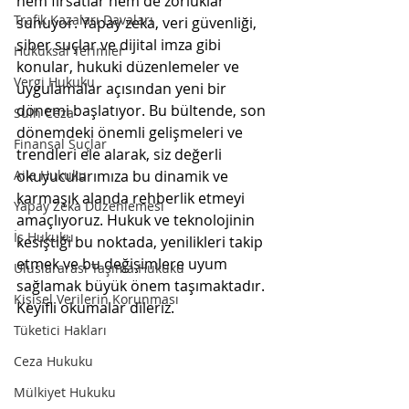
hem fırsatlar hem de zorluklar 
Trafik Kazaları Davaları
sunuyor. Yapay zeka, veri güvenliği, 
siber suçlar ve dijital imza gibi 
Hukuksal Terimler
konular, hukuki düzenlemeler ve 
Vergi Hukuku
uygulamalar açısından yeni bir 
dönemi başlatıyor. Bu bültende, son 
Sulh Ceza
dönemdeki önemli gelişmeleri ve 
Finansal Suçlar
trendleri ele alarak, siz değerli 
Aile Hukuku
okuyucularımıza bu dinamik ve 
karmaşık alanda rehberlik etmeyi 
Yapay Zeka Düzenlemesi
amaçlıyoruz. Hukuk ve teknolojinin 
İş Hukuku
kesiştiği bu noktada, yenilikleri takip 
etmek ve bu değişimlere uyum 
Uluslararası Taşıma Hukuku
sağlamak büyük önem taşımaktadır. 
Kişisel Verilerin Korunması
Keyifli okumalar dileriz.
Tüketici Hakları
Ceza Hukuku
Mülkiyet Hukuku