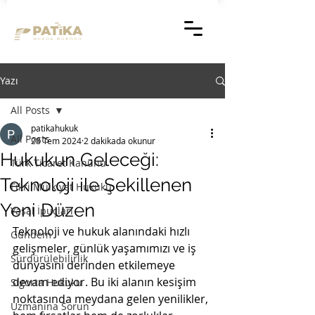
Yazı
All Posts
patikahukuk
All Posts
28 Tem 2024
2 dakikada okunur
Hukukun Geleceği:
Türk Ticaret Kanunu
Teknoloji ile Şekillenen
Fikri Mülkiyet Hukuku
Yeni Düzen
Yasal İpuçları
Teknoloji ve hukuk alanındaki hızlı 
Gündem
gelişmeler, günlük yaşamımızı ve iş 
Sürdürülebilirlik
dünyasını derinden etkilemeye 
devam ediyor. Bu iki alanın kesişim 
Sigorta Hukuku
noktasında meydana gelen yenilikler, 
Uzmanına Sorun