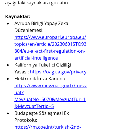
aşağıdaki kaynaklara göz atın.
Kaynaklar:
Avrupa Birliği Yapay Zeka 
Düzenlemesi: 
https://www.europarl.europa.eu/
topics/en/article/20230601STO93
804/eu-ai-act-first-regulation-on-
artificial-intelligence
Kaliforniya Tüketici Gizliliği 
Yasası: 
https://oag.ca.gov/privacy
Elektronik İmza Kanunu: 
https://www.mevzuat.gov.tr/mevz
uat?
MevzuatNo=5070&MevzuatTur=1
&MevzuatTertip=5
Budapeşte Sözleşmesi Ek 
Protokolü: 
https://rm.coe.int/turkish-2nd-