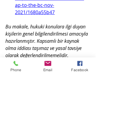
ap-to-the-bc-nov-
2021/1680a55b47
Bu makale, hukuki konulara ilgi duyan 
kişilerin genel bilgilendirilmesi amacıyla 
hazırlanmıştır. Kapsamlı bir kaynak 
olma iddiası taşımaz ve yasal tavsiye 
olarak değerlendirilmemelidir.
Kişisel Verilerin Korunması
kvkk
Yapay Zeka
Siber Suçlar
Phone
Email
Facebook
Yapay Zeka
Kişisel Verilerin Korunması
Tüketici Hakları