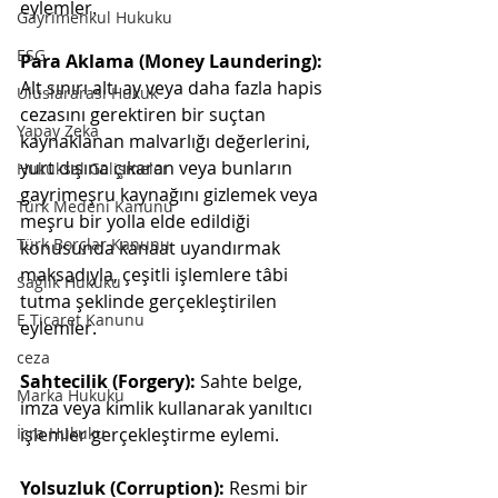
eylemler.
Gayrimenkul Hukuku
ESG
Para Aklama (Money Laundering):
Alt sınırı altı ay veya daha fazla hapis 
Uluslararası Hukuk
cezasını gerektiren bir suçtan 
Yapay Zeka
kaynaklanan malvarlığı değerlerini, 
yurt dışına çıkaran veya bunların 
Hukuksal Gelişmeler
gayrimeşru kaynağını gizlemek veya 
Türk Medeni Kanunu
meşru bir yolla elde edildiği 
Türk Borçlar Kanunu
konusunda kanaat uyandırmak 
maksadıyla, çeşitli işlemlere tâbi 
Sağlık Hukuku
tutma şeklinde gerçekleştirilen 
E Ticaret Kanunu
eylemler.
ceza
Sahtecilik (Forgery):
 Sahte belge, 
Marka Hukuku
imza veya kimlik kullanarak yanıltıcı 
işlemler gerçekleştirme eylemi.
İcra Hukuku
Yolsuzluk (Corruption): 
Resmi bir 