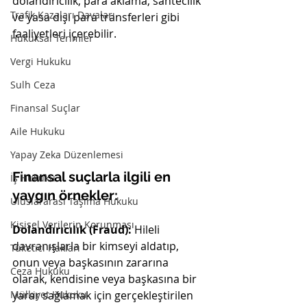
dolandırıcılık, para aklama, sahtecilik 
Trafik Kazaları Davaları
ve yasa dışı para transferleri gibi 
faaliyetleri içerebilir.
Hukuksal Terimler
Vergi Hukuku
Sulh Ceza
Finansal Suçlar
Aile Hukuku
Yapay Zeka Düzenlemesi
Finansal suçlarla ilgili en 
İş Hukuku
yaygın örnekler:
Uluslararası Taşıma Hukuku
Kişisel Verilerin Korunması
Dolandırıcılık (Fraud): 
Hileli 
davranışlarla bir kimseyi aldatıp, 
Tüketici Hakları
onun veya başkasının zararına 
Ceza Hukuku
olarak, kendisine veya başkasına bir 
yarar sağlamak için gerçekleştirilen 
Mülkiyet Hukuku