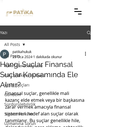
Yazı
All Posts
patikahukuk
All Posts
23 Oca 2024
1 dakikada okunur
Hangi Suçlar Finansal
Türk Ticaret Kanunu
Suçlar Kapsamında Ele
Fikri Mülkiyet Hukuku
Alınır?
Yasal İpuçları
Finansal suçlar, genellikle mali 
Gündem
kazanç elde etmek veya bir başkasına 
Sürdürülebilirlik
zarar vermek amacıyla finansal 
sistemleri hedef alan suçlar olarak 
Sigorta Hukuku
tanımlanır. Bu suçlar genellikle hile, 
Uzmanına Sorun