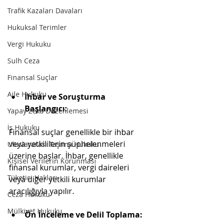
Trafik Kazaları Davaları
Hukuksal Terimler
Vergi Hukuku
Sulh Ceza
Finansal Suçlar
Aile Hukuku
İhbar ve Soruşturma 
Başlangıcı:
Yapay Zeka Düzenlemesi
İş Hukuku
Finansal suçlar genellikle bir ihbar 
veya yetkililerin şüphelenmeleri 
Uluslararası Taşıma Hukuku
üzerine başlar. İhbar, genellikle 
Kişisel Verilerin Korunması
finansal kurumlar, vergi daireleri 
Tüketici Hakları
veya diğer yetkili kurumlar 
aracılığıyla yapılır.
Ceza Hukuku
Mülkiyet Hukuku
Ön İnceleme ve Delil Toplama: