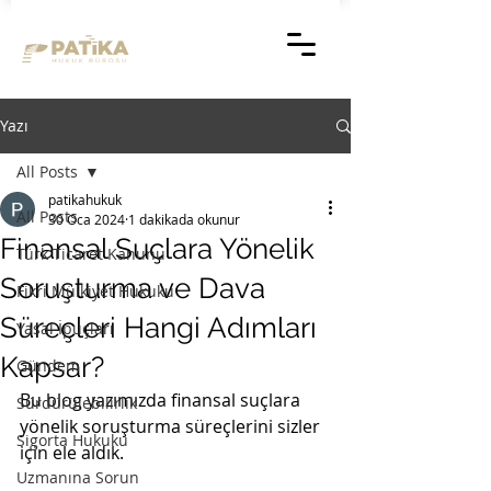
Yazı
All Posts
patikahukuk
All Posts
30 Oca 2024
1 dakikada okunur
Finansal Suçlara Yönelik
Türk Ticaret Kanunu
Soruşturma ve Dava
Fikri Mülkiyet Hukuku
Süreçleri Hangi Adımları
Yasal İpuçları
Kapsar?
Gündem
Bu blog yazımızda finansal suçlara 
Sürdürülebilirlik
yönelik soruşturma süreçlerini sizler 
Sigorta Hukuku
için ele aldık.
Uzmanına Sorun