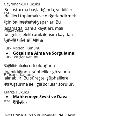
Gayrimenkul Hukuku
Soruşturma başladığında, yetkililer 
ESG
delilleri toplamak ve değerlendirmek 
için ön inceleme yaparlar. Bu 
Uluslararası Hukuk
aşamada, banka kayıtları, mali 
Yapay Zeka
belgeler, elektronik iletişim kayıtları 
Hukuksal Gelişmeler
gibi deliller incelenir.
Türk Medeni Kanunu
Gözaltına Alma ve Sorgulama:
Türk Borçlar Kanunu
Delillerin yeterli olduğuna 
Sağlık Hukuku
inanıldığında, şüpheliler gözaltına 
E Ticaret Kanunu
alınabilir. Bu süreçte, şüphelilere 
ceza
soruşturma ile ilgili sorular sorulur.
Marka Hukuku
Mahkemeye Sevki ve Dava 
İcra Hukuku
Süreci:
Gözaltına alınan şüpheliler, delillerin 