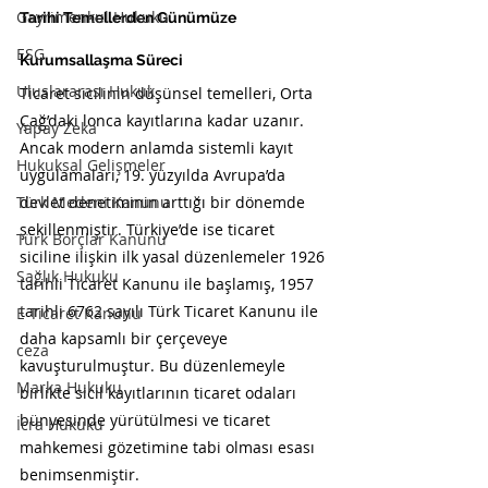
Gayrimenkul Hukuku
Tarihi Temellerden Günümüze 
ESG
Kurumsallaşma Süreci
Uluslararası Hukuk
Ticaret sicilinin düşünsel temelleri, Orta 
Çağ’daki lonca kayıtlarına kadar uzanır. 
Yapay Zeka
Ancak modern anlamda sistemli kayıt 
Hukuksal Gelişmeler
uygulamaları, 19. yüzyılda Avrupa’da 
Türk Medeni Kanunu
devlet denetiminin arttığı bir dönemde 
şekillenmiştir. Türkiye’de ise ticaret 
Türk Borçlar Kanunu
siciline ilişkin ilk yasal düzenlemeler 1926 
Sağlık Hukuku
tarihli Ticaret Kanunu ile başlamış, 1957 
tarihli 6762 sayılı Türk Ticaret Kanunu ile 
E Ticaret Kanunu
daha kapsamlı bir çerçeveye 
ceza
kavuşturulmuştur. Bu düzenlemeyle 
Marka Hukuku
birlikte sicil kayıtlarının ticaret odaları 
bünyesinde yürütülmesi ve ticaret 
İcra Hukuku
mahkemesi gözetimine tabi olması esası 
benimsenmiştir.