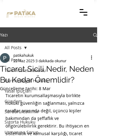
Yazı
All Posts
patikahukuk
All Posts
22 Haz 2025
3 dakikada okunur
Ticaret Sicili Nedir, Neden
Türk Ticaret Kanunu
Bu Kadar Önemlidir?
Fikri Mülkiyet Hukuku
Güncelleme tarihi:
8 Mar
Yasal İpuçları
Ticaretin kurumsallaşmasıyla birlikte 
Gündem
hukuki güvenliğin sağlanması, yalnızca 
taraflar arasında değil, üçüncü kişiler 
Sürdürülebilirlik
bakımından da şeffaflık ve 
Sigorta Hukuku
öngörülebilirlik gerektirir. Bu ihtiyacın en 
Uzmanına Sorun
sistematik ve kamusal karşılığı, ticaret 