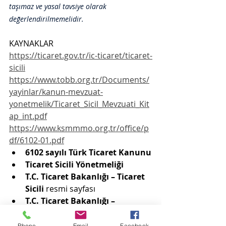
taşımaz ve yasal tavsiye olarak 
değerlendirilmemelidir.
KAYNAKLAR
https://ticaret.gov.tr/ic-ticaret/ticaret-
sicili
https://www.tobb.org.tr/Documents/
yayinlar/kanun-mevzuat-
yonetmelik/Ticaret_Sicil_Mevzuati_Kit
ap_int.pdf
https://www.ksmmmo.org.tr/office/p
df/6102-01.pdf
6102 sayılı Türk Ticaret Kanunu
Ticaret Sicili Yönetmeliği
T.C. Ticaret Bakanlığı – Ticaret 
Sicili
 resmi sayfası
T.C. Ticaret Bakanlığı – 
MERSİS
 resmi sayfası
Türkiye Ticaret Sicili Gazetesi / 
Phone
Email
Facebook