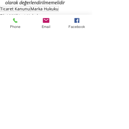
olarak değerlendirilmemelidir
Ticaret Kanunu
Marka Hukuku
Fikri Mülkiyet Hukuku
Türk Ticaret Kanunu
Phone
Email
Facebook
Hukuksal Gelişmeler
Son Yazılar
Hepsini Gör