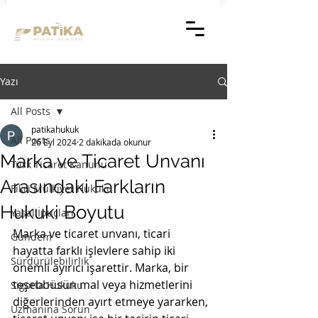
Yazı
All Posts
patikahukuk
All Posts
26 Eyl 2024
2 dakikada okunur
Marka ve Ticaret Unvanı
Türk Ticaret Kanunu
Arasındaki Farkların
Fikri Mülkiyet Hukuku
Hukuki Boyutu
Yasal İpuçları
Marka ve ticaret unvanı, ticari 
Gündem
hayatta farklı işlevlere sahip iki 
Sürdürülebilirlik
önemli ayırıcı işarettir. Marka, bir 
teşebbüsün mal veya hizmetlerini 
Sigorta Hukuku
diğerlerinden ayırt etmeye yararken, 
Uzmanına Sorun