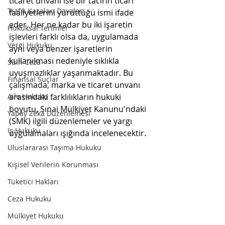
ticaret unvanı ise bir tacirin ticari 
Trafik Kazaları Davaları
faaliyetlerini yürüttüğü ismi ifade 
eder. Her ne kadar bu iki işaretin 
Hukuksal Terimler
işlevleri farklı olsa da, uygulamada 
Vergi Hukuku
aynı veya benzer işaretlerin 
kullanılması nedeniyle sıklıkla 
Sulh Ceza
uyuşmazlıklar yaşanmaktadır. Bu 
Finansal Suçlar
çalışmada, marka ve ticaret unvanı 
Aile Hukuku
arasındaki farklılıkların hukuki 
boyutu, Sınai Mülkiyet Kanunu'ndaki 
Yapay Zeka Düzenlemesi
(SMK) ilgili düzenlemeler ve yargı 
İş Hukuku
uygulamaları ışığında incelenecektir.
Uluslararası Taşıma Hukuku
Kişisel Verilerin Korunması
Tüketici Hakları
Ceza Hukuku
Mülkiyet Hukuku