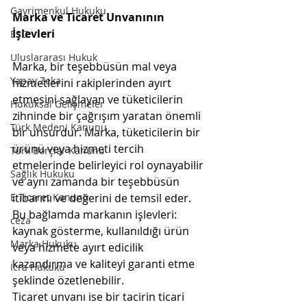
Gayrimenkul Hukuku
Marka ve Ticaret Unvanının 
İşlevleri
ESG
Uluslararası Hukuk
Marka, bir teşebbüsün mal veya 
Yapay Zeka
hizmetlerini rakiplerinden ayırt 
etmesini sağlayan ve tüketicilerin 
Hukuksal Gelişmeler
zihninde bir çağrışım yaratan önemli 
Türk Medeni Kanunu
bir unsurdur. Marka, tüketicilerin bir 
ürünü veya hizmeti tercih 
Türk Borçlar Kanunu
etmelerinde belirleyici rol oynayabilir 
Sağlık Hukuku
ve aynı zamanda bir teşebbüsün 
itibarını ve değerini de temsil eder. 
E Ticaret Kanunu
Bu bağlamda markanın işlevleri: 
ceza
kaynak gösterme, kullanıldığı ürün 
Marka Hukuku
veya hizmete ayırt edicilik 
kazandırma ve kaliteyi garanti etme 
İcra Hukuku
şeklinde özetlenebilir.
Ticaret unvanı ise bir tacirin ticari 