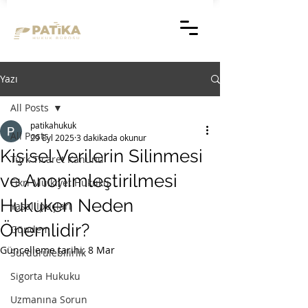
Yazı
All Posts
patikahukuk
All Posts
29 Eyl 2025
3 dakikada okunur
Kişisel Verilerin Silinmesi
Türk Ticaret Kanunu
ve Anonimleştirilmesi
Fikri Mülkiyet Hukuku
Hukuken Neden
Yasal İpuçları
Önemlidir?
Gündem
Güncelleme tarihi:
8 Mar
Sürdürülebilirlik
Sigorta Hukuku
Uzmanına Sorun