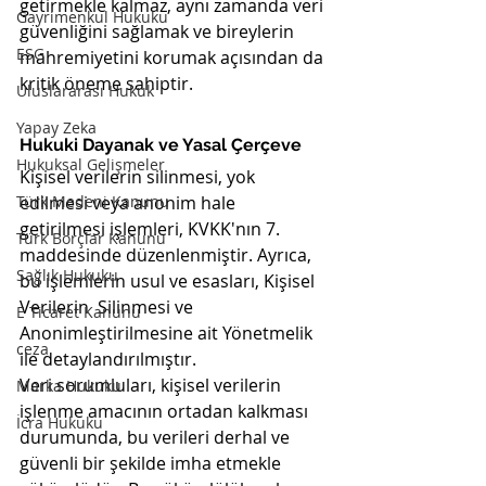
getirmekle kalmaz, aynı zamanda veri 
Gayrimenkul Hukuku
güvenliğini sağlamak ve bireylerin 
ESG
mahremiyetini korumak açısından da 
kritik öneme sahiptir.
Uluslararası Hukuk
Yapay Zeka
Hukuki Dayanak ve Yasal Çerçeve
Hukuksal Gelişmeler
Kişisel verilerin silinmesi, yok 
Türk Medeni Kanunu
edilmesi veya anonim hale 
getirilmesi işlemleri, KVKK'nın 7. 
Türk Borçlar Kanunu
maddesinde düzenlenmiştir. Ayrıca, 
Sağlık Hukuku
bu işlemlerin usul ve esasları, Kişisel 
Verilerin  Silinmesi ve 
E Ticaret Kanunu
Anonimleştirilmesine ait Yönetmelik 
ceza
ile detaylandırılmıştır.
Veri sorumluları, kişisel verilerin 
Marka Hukuku
işlenme amacının ortadan kalkması 
İcra Hukuku
durumunda, bu verileri derhal ve 
güvenli bir şekilde imha etmekle 