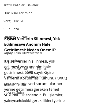
Trafik Kazaları Davaları
Hukuksal Terimler
Vergi Hukuku
Sulh Ceza
Finansal Suçlar
Kişisel Verilerin Silinmesi, Yok 
Edilmesi ve Anonim Hale 
Aile Hukuku
Getirilmesi: Neden Önemli?
Yapay Zeka Düzenlemesi
İş Hukuku
Kişisel verilerin silinmesi, yok 
edilmesi veya anonim hale 
Uluslararası Taşıma Hukuku
getirilmesi, 6698 sayılı Kişisel 
Kişisel Verilerin Korunması
Verilerin Korunması Kanunu (KVKK) 
çerçevesinde veri sorumlularının 
Tüketici Hakları
yerine getirmesi gereken temel 
Ceza Hukuku
yükümlülüklerdendir. Bu işlemler, 
yalnızca hukuki gereklilikleri yerine 
Mülkiyet Hukuku