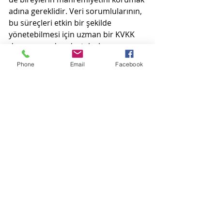
adına gereklidir. Veri sorumlularının, 
bu süreçleri etkin bir şekilde 
yönetebilmesi için uzman bir KVKK 
danışmanından destek alması 
önerilir.
Phone
Email
Facebook
Not: Bu makale, hukuki konulara ilgi 
duyan kişilerin genel bilgilendirilmesi 
amacıyla hazırlanmıştır; ve hukuki 
danışmanlık yerine geçmez Kapsamlı bir 
kaynak olma iddiası taşımaz ve yasal 
tavsiye olarak değerlendirilmemelidir.
Kişisel Verilerin Korunması
Kişisel Verilerin Korunması