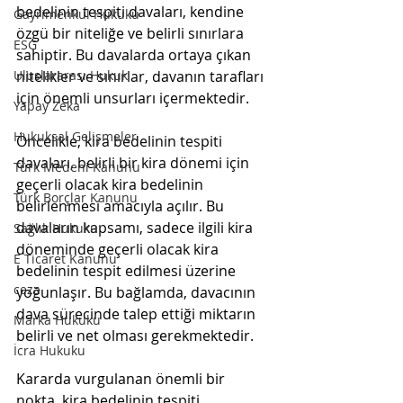
bedelinin tespiti davaları, kendine 
Gayrimenkul Hukuku
özgü bir niteliğe ve belirli sınırlara 
ESG
sahiptir. Bu davalarda ortaya çıkan 
nitelikler ve sınırlar, davanın tarafları 
Uluslararası Hukuk
için önemli unsurları içermektedir.
Yapay Zeka
Hukuksal Gelişmeler
Öncelikle, kira bedelinin tespiti 
davaları, belirli bir kira dönemi için 
Türk Medeni Kanunu
geçerli olacak kira bedelinin 
Türk Borçlar Kanunu
belirlenmesi amacıyla açılır. Bu 
davaların kapsamı, sadece ilgili kira 
Sağlık Hukuku
döneminde geçerli olacak kira 
E Ticaret Kanunu
bedelinin tespit edilmesi üzerine 
ceza
yoğunlaşır. Bu bağlamda, davacının 
dava sürecinde talep ettiği miktarın 
Marka Hukuku
belirli ve net olması gerekmektedir.
İcra Hukuku
Kararda vurgulanan önemli bir 
nokta, kira bedelinin tespiti 