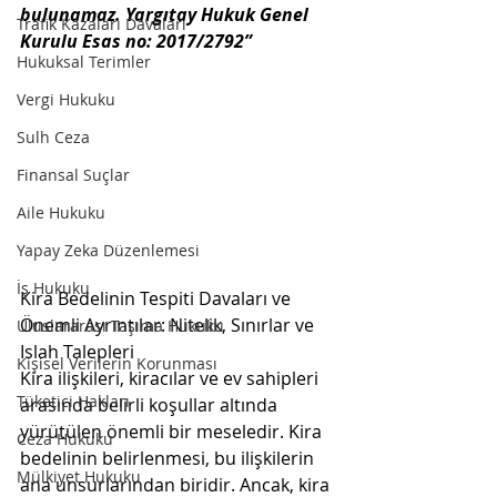
bulunamaz. Yargıtay Hukuk Genel 
Trafik Kazaları Davaları
Kurulu Esas no: 2017/2792”
Hukuksal Terimler
Vergi Hukuku
Sulh Ceza
Finansal Suçlar
Aile Hukuku
Yapay Zeka Düzenlemesi
İş Hukuku
Kira Bedelinin Tespiti Davaları ve 
Önemli Ayrıntılar: Nitelik, Sınırlar ve 
Uluslararası Taşıma Hukuku
Islah Talepleri
Kişisel Verilerin Korunması
Kira ilişkileri, kiracılar ve ev sahipleri 
Tüketici Hakları
arasında belirli koşullar altında 
yürütülen önemli bir meseledir. Kira 
Ceza Hukuku
bedelinin belirlenmesi, bu ilişkilerin 
Mülkiyet Hukuku
ana unsurlarından biridir. Ancak, kira 