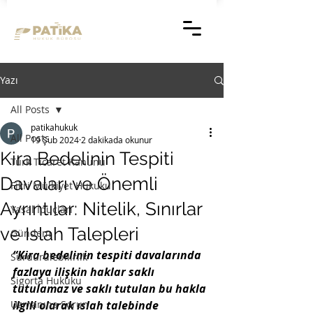
Yazı
All Posts
patikahukuk
All Posts
19 Şub 2024
2 dakikada okunur
Kira Bedelinin Tespiti
Türk Ticaret Kanunu
Davaları ve Önemli
Fikri Mülkiyet Hukuku
Ayrıntılar: Nitelik, Sınırlar
Yasal İpuçları
ve Islah Talepleri
Gündem
“Kira bedelinin tespiti davalarında 
Sürdürülebilirlik
fazlaya ilişkin haklar saklı 
Sigorta Hukuku
tutulamaz ve saklı tutulan bu hakla 
Uzmanına Sorun
ilgili olarak ıslah talebinde 