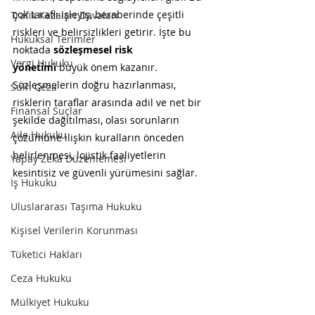
çok taraflı işleyiş, beraberinde çeşitli 
Trafik Kazaları Davaları
riskleri ve belirsizlikleri getirir. İşte bu 
Hukuksal Terimler
noktada 
sözleşmesel risk 
Vergi Hukuku
yönetimi
 büyük önem kazanır. 
Sözleşmelerin doğru hazırlanması, 
Sulh Ceza
risklerin taraflar arasında adil ve net bir 
Finansal Suçlar
şekilde dağıtılması, olası sorunların 
Aile Hukuku
çözümüne ilişkin kuralların önceden 
belirlenmesi, lojistik faaliyetlerin 
Yapay Zeka Düzenlemesi
kesintisiz ve güvenli yürümesini sağlar.
İş Hukuku
Uluslararası Taşıma Hukuku
Kişisel Verilerin Korunması
Tüketici Hakları
Ceza Hukuku
Mülkiyet Hukuku