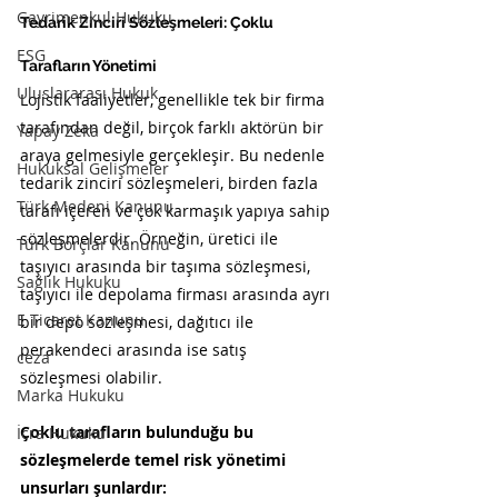
Gayrimenkul Hukuku
Tedarik Zinciri Sözleşmeleri: Çoklu 
ESG
Tarafların Yönetimi
Uluslararası Hukuk
Lojistik faaliyetler, genellikle tek bir firma 
tarafından değil, birçok farklı aktörün bir 
Yapay Zeka
araya gelmesiyle gerçekleşir. Bu nedenle 
Hukuksal Gelişmeler
tedarik zinciri sözleşmeleri, birden fazla 
Türk Medeni Kanunu
tarafı içeren ve çok karmaşık yapıya sahip 
sözleşmelerdir. Örneğin, üretici ile 
Türk Borçlar Kanunu
taşıyıcı arasında bir taşıma sözleşmesi, 
Sağlık Hukuku
taşıyıcı ile depolama firması arasında ayrı 
E Ticaret Kanunu
bir depo sözleşmesi, dağıtıcı ile 
perakendeci arasında ise satış 
ceza
sözleşmesi olabilir.
Marka Hukuku
Çoklu tarafların bulunduğu bu 
İcra Hukuku
sözleşmelerde temel risk yönetimi 
unsurları şunlardır: