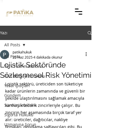
Yazı
All Posts
patikahukuk
All Posts
22 Haz 2025
4 dakikada okunur
Lojistik Sektöründe
Türk Ticaret Kanunu
Sözleşmesel Risk Yönetimi
Fikri Mülkiyet Hukuku
Lojistik sektörü, üreticiden son tüketiciye 
Yasal İpuçları
kadar ürünlerin zamanında ve güvenli bir 
Gündem
şekilde ulaştırılmasını sağlamak amacıyla 
Sürdürülebilirlik
karmaşık tedarik zincirleriyle çalışır. Bu 
zincirin her aşamasında birçok taraf yer 
Sigorta Hukuku
alır: üreticiler, dağıtıcılar, nakliye 
Uzmanına Sorun
firmaları, depolama sağlayıcıları gibi. Bu 