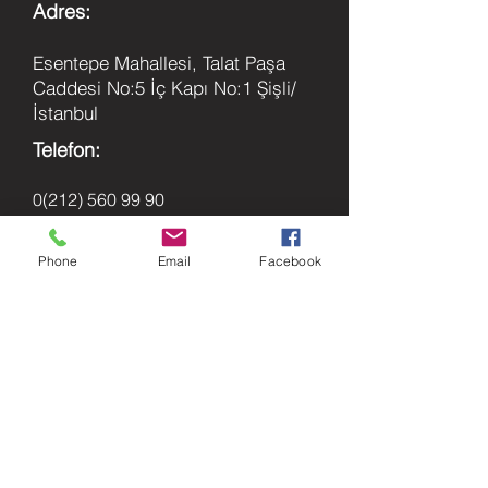
Adres:
Esentepe Mahallesi, Talat Paşa
Caddesi No:5 İç Kapı No:1 Şişli/
İstanbul
Telefon:
0(212) 560 99 90
E-Posta:
Phone
Email
Facebook
info@patikahukuk.com
Yasal Uyarı !