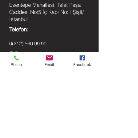
Esentepe Mahallesi, Talat Paşa
Caddesi No:5 İç Kapı No:1 Şişli/
İstanbul
Telefon:
0(212) 560 99 90
E-Posta:
Phone
Email
Facebook
info@patikahukuk.com
Yasal Uyarı !
Bu internet sitesinde yer alan bilgiler avukat
ve müvekkil ilişkisi oluşturmaya yönelik