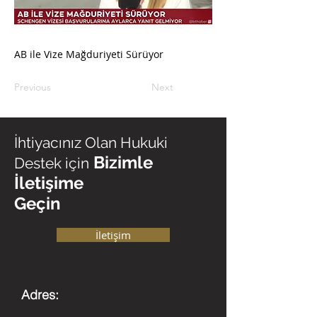
AB ile Vize Mağduriyeti Sürüyor
Previous
Next
İhtiyacınız Olan Hukuki
Bizimle
Destek için
İletişime
Geçin
İletişim
Adres: